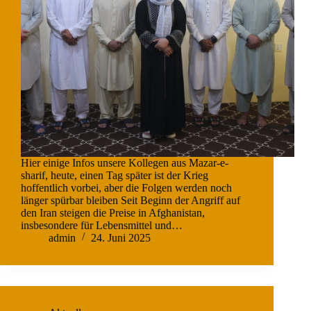
Hier einige Infos unsere Kollegen aus Mazar-e-
sharif, heute, einen Tag später ist der Krieg
hoffentlich vorbei, aber die Folgen werden noch
länger spürbar bleiben Seit Beginn der Angriff auf
den Iran steigen die Preise in Afghanistan,
insbesondere für Lebensmittel und…
admin
24. Juni 2025