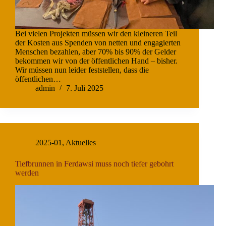
Bei vielen Projekten müssen wir den kleineren Teil
der Kosten aus Spenden von netten und engagierten
Menschen bezahlen, aber 70% bis 90% der Gelder
bekommen wir von der öffentlichen Hand – bisher.
Wir müssen nun leider feststellen, dass die
öffentlichen…
admin
7. Juli 2025
2025-01
,
Aktuelles
Tiefbrunnen in Ferdawsi muss noch tiefer gebohrt
werden