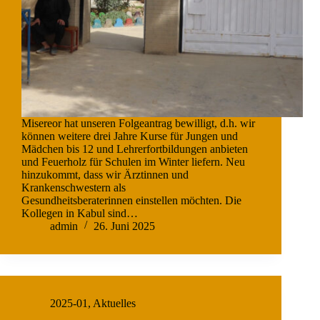
Misereor hat unseren Folgeantrag bewilligt, d.h. wir
können weitere drei Jahre Kurse für Jungen und
Mädchen bis 12 und Lehrerfortbildungen anbieten
und Feuerholz für Schulen im Winter liefern. Neu
hinzukommt, dass wir Ärztinnen und
Krankenschwestern als
Gesundheitsberaterinnen einstellen möchten. Die
Kollegen in Kabul sind…
admin
26. Juni 2025
2025-01
,
Aktuelles