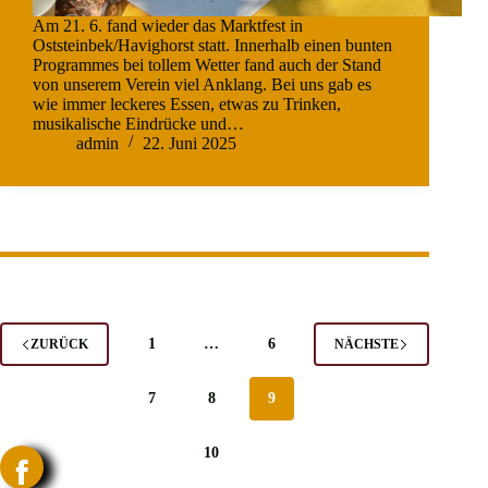
Am 21. 6. fand wieder das Marktfest in
Oststeinbek/Havighorst statt. Innerhalb einen bunten
Programmes bei tollem Wetter fand auch der Stand
von unserem Verein viel Anklang. Bei uns gab es
wie immer leckeres Essen, etwas zu Trinken,
musikalische Eindrücke und…
admin
22. Juni 2025
1
…
6
ZURÜCK
NÄCHSTE
7
8
9
10