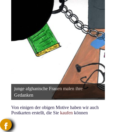
junge afghanische Frauen malen ihre
junge afgh
Gedanken
Gedanken
Von einigen der obigen Motive haben wir auch
Postkarten erstellt, die Sie
kaufen
können