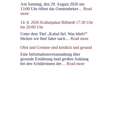
Hamburg
Am Samstag, den 29. August 2026 um
13:00 Uhr öffnet das Oststeinbeker…
Read
:
more
29.
14. 8. 2026 Kulturpalast Billstedt 17:30 Uhr
8.
bis 20:00 Uhr
2026
ab
Unter dem Titel „Kabul fiel. Was blieb?“
13
:
blicken wir fünf Jahre nach…
Read more
Uhr
14.
Marktfest
Obst und Gemüse sind köstlich und gesund
8.
Oststeinbek/Havighorst
2026
Eine Informationsveranstaltung über
Kulturpalast
gesunde Ernährung fand großen Anklang
Billstedt
:
bei den Schülerinnen der…
Read more
17:30
Obst
Uhr
und
bis
Gemüse
20:00
sind
Uhr
köstlich
und
gesund