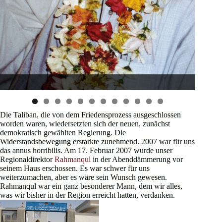
Mohammad Jahn war der erste Angestellte ab 1989
1999: 
0
1
2
Die Taliban, die von dem Friedensprozess ausgeschlossen
worden waren, wiedersetzten sich der neuen, zunächst
demokratisch gewählten Regierung. Die
Widerstandsbewegung erstarkte zunehmend. 2007 war für uns
das annus horribilis. Am 17. Februar 2007 wurde unser
Regionaldirektor
Rahmanqul
in der Abenddämmerung vor
seinem Haus erschossen. Es war schwer für uns
weiterzumachen, aber es wäre sein Wunsch gewesen.
Rahmanqul war ein ganz besonderer Mann, dem wir alles,
was wir bisher in der Region erreicht hatten, verdanken.