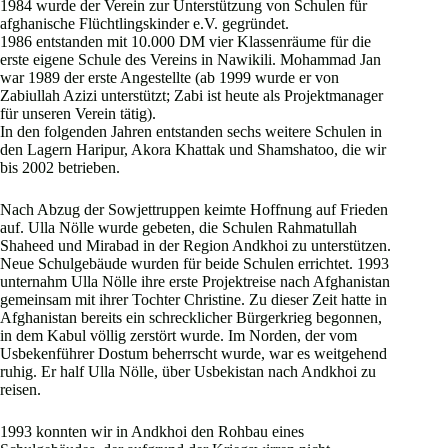
1984 wurde der Verein zur Unterstützung von Schulen für
afghanische Flüchtlingskinder e.V. gegründet.
1986 entstanden mit 10.000 DM vier Klassenräume für die
erste eigene Schule des Vereins in Nawikili. Mohammad Jan
war 1989 der erste Angestellte (ab 1999 wurde er von
Zabiullah Azizi unterstützt; Zabi ist heute als Projektmanager
für unseren Verein tätig).
In den folgenden Jahren entstanden sechs weitere Schulen in
den Lagern Haripur, Akora Khattak und Shamshatoo, die wir
bis 2002 betrieben.
Nach Abzug der Sowjettruppen keimte Hoffnung auf Frieden
auf. Ulla Nölle wurde gebeten, die Schulen Rahmatullah
Shaheed und Mirabad in der Region Andkhoi zu unterstützen.
Neue Schulgebäude wurden für beide Schulen errichtet. 1993
unternahm Ulla Nölle ihre erste Projektreise nach Afghanistan
gemeinsam mit ihrer Tochter Christine. Zu dieser Zeit hatte in
Afghanistan bereits ein schrecklicher Bürgerkrieg begonnen,
in dem Kabul völlig zerstört wurde. Im Norden, der vom
Usbekenführer Dostum beherrscht wurde, war es weitgehend
ruhig. Er half Ulla Nölle, über Usbekistan nach Andkhoi zu
reisen.
1993 konnten wir in Andkhoi den Rohbau eines