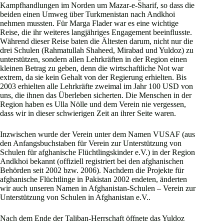
Kampfhandlungen im Norden um Mazar-e-Sharif, so dass die
beiden einen Umweg über Turkmenistan nach Andkhoi
nehmen mussten. Für Marga Flader war es eine wichtige
Reise, die ihr weiteres langjähriges Engagement beeinflusste.
Während dieser Reise baten die Ältesten darum, nicht nur die
drei Schulen (Rahmatullah Shaheed, Mirabad und Yuldoz) zu
unterstützen, sondern allen Lehrkräften in der Region einen
kleinen Betrag zu geben, denn die wirtschaftliche Not war
extrem, da sie kein Gehalt von der Regierung erhielten. Bis
2003 erhielten alle Lehrkräfte zweimal im Jahr 100 USD von
uns, die ihnen das Überleben sicherten. Die Menschen in der
Region haben es Ulla Nölle und dem Verein nie vergessen,
dass wir in dieser schwierigen Zeit an ihrer Seite waren.
Inzwischen wurde der Verein unter dem Namen VUSAF (aus
den Anfangsbuchstaben für Verein zur Unterstützung von
Schulen für afghanische Flüchtlingskinder e.V.) in der Region
Andkhoi bekannt (offiziell registriert bei den afghanischen
Behörden seit 2002 bzw. 2006). Nachdem die Projekte für
afghanische Flüchtlinge in Pakistan 2002 endeten, änderten
wir auch unseren Namen in Afghanistan-Schulen – Verein zur
Unterstützung von Schulen in Afghanistan e.V..
Nach dem Ende der Taliban-Herrschaft öffnete das Yuldoz