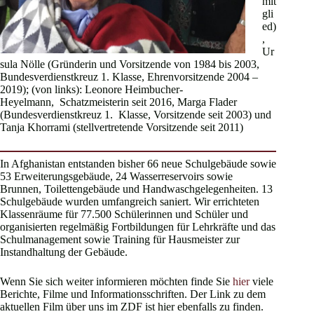
mit
gli
ed)
,
Ur
sula Nölle (Gründerin und Vorsitzende von 1984 bis 2003,
Bundesverdienstkreuz 1. Klasse, Ehrenvorsitzende 2004 –
2019); (von links): Leonore Heimbucher-
Heyelmann, Schatzmeisterin seit 2016, Marga Flader
(Bundesverdienstkreuz 1. Klasse, Vorsitzende seit 2003) und
Tanja Khorrami (stellvertretende Vorsitzende seit 2011)
In Afghanistan entstanden bisher 66 neue Schulgebäude sowie
53 Erweiterungsgebäude, 24 Wasserreservoirs sowie
Brunnen, Toilettengebäude und Handwaschgelegenheiten. 13
Schulgebäude wurden umfangreich saniert. Wir errichteten
Klassenräume für 77.500 Schülerinnen und Schüler und
organisierten regelmäßig Fortbildungen für Lehrkräfte und das
Schulmanagement sowie Training für Hausmeister zur
Instandhaltung der Gebäude.
Wenn Sie sich weiter informieren möchten finde Sie
hier
viele
Berichte, Filme und Informationsschriften. Der Link zu dem
aktuellen Film über uns im ZDF ist hier ebenfalls zu finden.