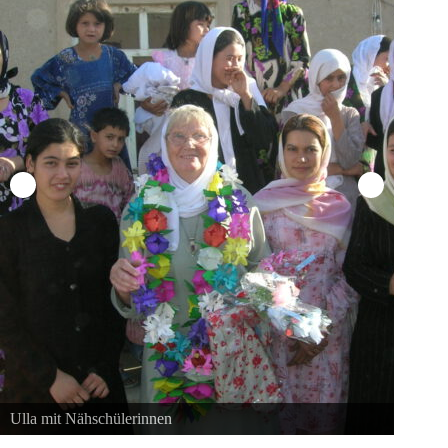
Ulla mit Nähschülerinnen
2006 E