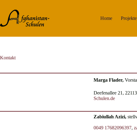
Zum
Inhalt
springen
Home
Projekte
Kontakt
Marga Flader,
Vorsta
Deefenallee 21, 22113
Schulen.de
Zabiullah Azizi,
stel
0049 17682096397
,
z