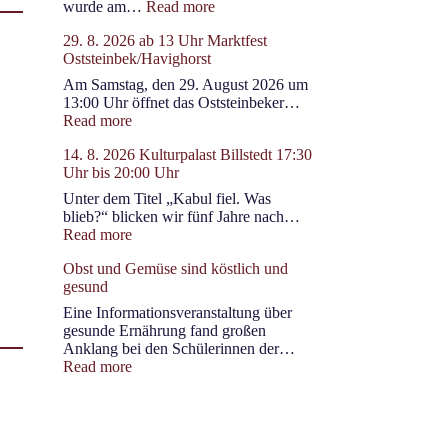
:
wurde am…
Read more
Afghanistan
29. 8. 2026 ab 13 Uhr Marktfest
im
Oststeinbek/Havighorst
Rathaus
Hamburg
Am Samstag, den 29. August 2026 um
13:00 Uhr öffnet das Oststeinbeker…
:
Read more
29.
14. 8. 2026 Kulturpalast Billstedt 17:30
8.
Uhr bis 20:00 Uhr
2026
ab
Unter dem Titel „Kabul fiel. Was
13
blieb?“ blicken wir fünf Jahre nach…
Uhr
:
Read more
Marktfest
14.
Oststeinbek/Havighorst
Obst und Gemüse sind köstlich und
8.
gesund
2026
Kulturpalast
Eine Informationsveranstaltung über
Billstedt
gesunde Ernährung fand großen
17:30
Anklang bei den Schülerinnen der…
Uhr
:
Read more
bis
Obst
20:00
und
Uhr
Gemüse
sind