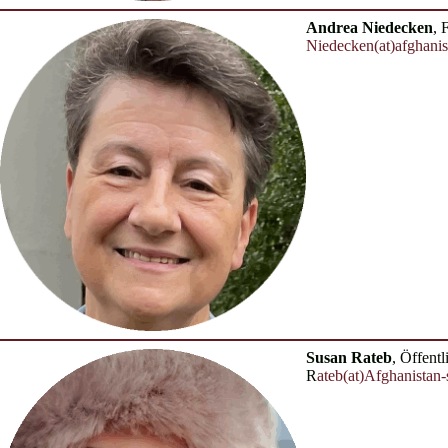
Andrea Niedecken
, 
Niedecken(at)afghanis
Susan Rateb
, Öffent
R
ateb(at)Afghanistan