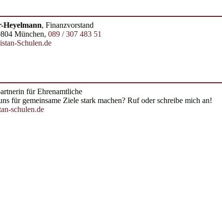
r-Heyelmann
, Finanzvorstand
80804 München,
089 / 307 483 51
stan-Schulen.de
artnerin für Ehrenamtliche
uns für gemeinsame Ziele stark machen? Ruf oder schreibe mich an!
tan-schulen.de
junge afghanische Frauen malen ihr
Gedanken