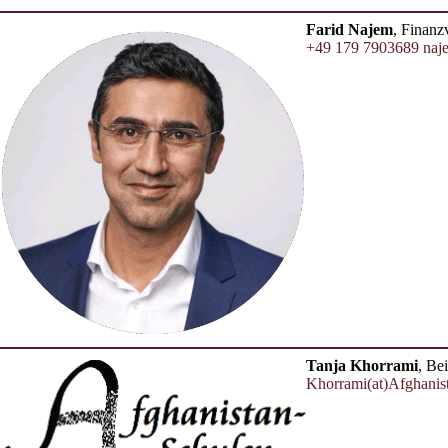
Farid Najem
, Finanz
+49 179 7903689
naj
Tanja Khorrami
, Be
Khorrami(at)Afghanis