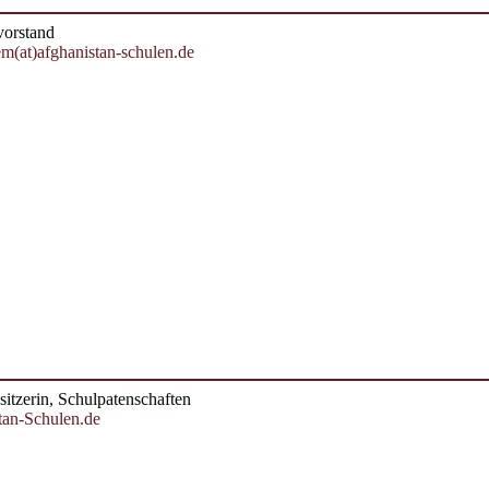
vorstand
em(at)afghanistan-schulen.de
isitzerin, Schulpatenschaften
tan-Schulen.de