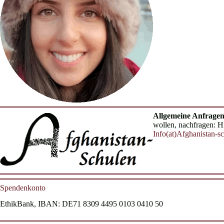
Allgemeine Anfrage
wollen, nachfragen: Hie
Info(at)Afghanistan-s
Spendenkonto
EthikBank, IBAN: DE71 8309 4495 0103 0410 50