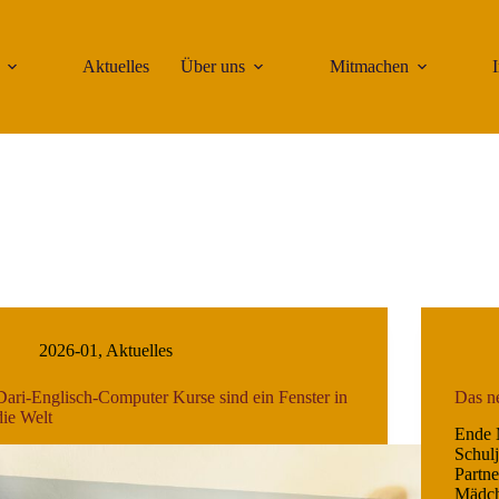
Aktuelles
Über uns
Mitmachen
2026-01
,
Aktuelles
Dari-Englisch-Computer Kurse sind ein Fenster in
Das n
die Welt
Ende 
Schulj
Partne
Mädch