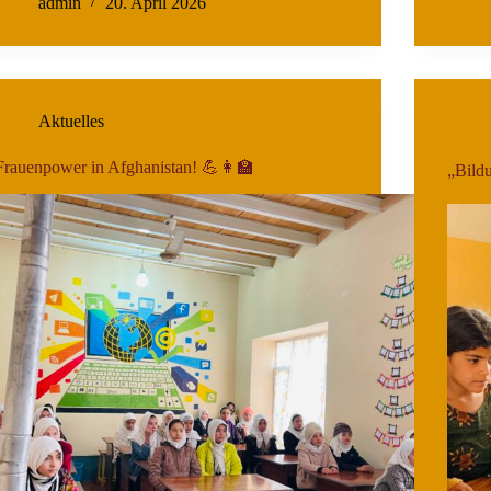
admin
20. April 2026
Aktuelles
Frauenpower in Afghanistan! 💪👩‍🏫
„Bild