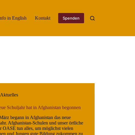
Info in English
Kontakt
Spenden
Aktuelles
eue Schuljahr hat in Afghanistan begonnen
März begann in Afghanistan das neue
ahr. Afghanistan-Schulen und unser örtliche
r OASE tun alles, um möglichst vielen
en und Jungen gute Bildung zukommen zu