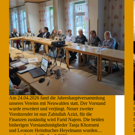
Am 24.04.2026 fand die Jahreshauptversammlung
unseres Vereins mit Neuwahlen statt. Der Vorstand
wurde erweitert und verjüngt. Neuer zweiter
Vorsitzender ist nun Zabiullah Azizi, für die
Finanzen zuständig wird Farid Najem. Die beiden
bisherigen Vorstandsmitglieder Tanja Khorrami
und Leonore Heimbucher-Heyelmann wurden…