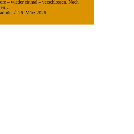
ore – wieder einmal – verschlossen. Nach
llen…
admin
26. März 2026