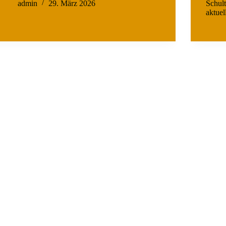
admin
29. März 2026
Schult
aktue