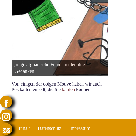
junge afghanische Frauen malen ihre
junge afghan
Gedanken
Gedanken
Von einigen der obigen Motive haben wir auch
Postkarten erstellt, die Sie
kaufen
können
Inhalt
Datenschutz
Impressum