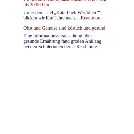
bis 20:00 Uhr
2026
ab
Unter dem Titel „Kabul fiel. Was blieb?“
13
:
blicken wir fünf Jahre nach…
Read more
Uhr
14.
Marktfest
Obst und Gemüse sind köstlich und gesund
8.
Oststeinbek/Havighorst
2026
Eine Informationsveranstaltung über
Kulturpalast
gesunde Ernährung fand großen Anklang
Billstedt
:
bei den Schülerinnen der…
Read more
17:30
Obst
Uhr
und
bis
Gemüse
20:00
sind
Uhr
köstlich
und
gesund