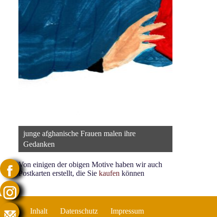
junge afghanische Frauen malen ihre
junge afghan
Gedanken
Gedanken
Von einigen der obigen Motive haben wir auch
Postkarten erstellt, die Sie
kaufen
können
Inhalt
Datenschutz
Impressum