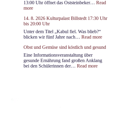
13:00 Uhr öffnet das Oststeinbeker…
Read
:
more
29.
14. 8. 2026 Kulturpalast Billstedt 17:30 Uhr
8.
bis 20:00 Uhr
2026
ab
Unter dem Titel „Kabul fiel. Was blieb?“
13
:
blicken wir fünf Jahre nach…
Read more
Uhr
14.
Marktfest
Obst und Gemüse sind köstlich und gesund
8.
Oststeinbek/Havighorst
2026
Eine Informationsveranstaltung über
Kulturpalast
gesunde Ernährung fand großen Anklang
Billstedt
:
bei den Schülerinnen der…
Read more
17:30
Obst
Uhr
und
bis
Gemüse
20:00
sind
Uhr
köstlich
und
gesund